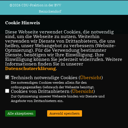
@2026 CDU-Fraktion in der BVV
Reinickendorf
Alle Rechte vorbehalten.
Cookie Hinweis
Diese Webseite verwendet Cookies, die notwendig
REALISATION: SHARKNESS MEDIA GMBH & CO. KG
sind, um die Webseite zu nutzen. Weiterhin
verwenden wir Dienste von Drittanbietern, die uns
helfen, unser Webangebot zu verbessern (Website-
Optmierung). Für die Verwendung bestimmter
Dienste, benötigen wir Ihre Einwilligung. Ihre
Einwilligung können Sie jederzeit widerrufen. Weitere
Informationen finden Sie in unserer
Datenschutzerklärung
.
Technisch notwendige Cookies (
Übersicht
)
Die notwendigen Cookies werden allein für den
ordnungsgemäßen Gebrauch der Webseite benötigt.
Cookies von Drittanbietern (
Übersicht
)
Zur Optimierung unserer Webseite binden wir Dienste und
Angebote von Drittanbietern ein.
Alle akzeptieren
Auswahl speichern