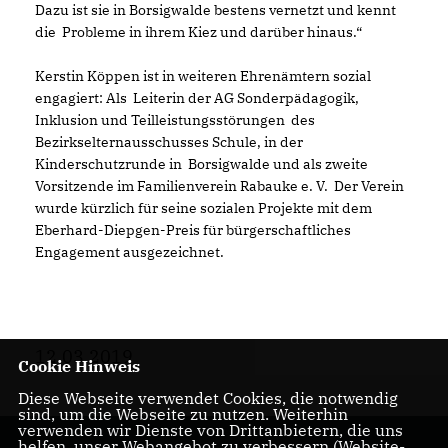
Dazu ist sie in Borsigwalde bestens vernetzt und kennt
die Probleme in ihrem Kiez und darüber hinaus.“
Kerstin Köppen ist in weiteren Ehrenämtern sozial
engagiert: Als Leiterin der AG Sonderpädagogik,
Inklusion und Teilleistungsstörungen des
Bezirkselternausschusses Schule, in der
Kinderschutzrunde in Borsigwalde und als zweite
Vorsitzende im Familienverein Rabauke e. V. Der Verein
wurde kürzlich für seine sozialen Projekte mit dem
Eberhard-Diepgen-Preis für bürgerschaftliches
Engagement ausgezeichnet.
12.03.2019
Cookie Hinweis
Diese Webseite verwendet Cookies, die notwendig
sind, um die Webseite zu nutzen. Weiterhin
verwenden wir Dienste von Drittanbietern, die uns
helfen, unser Webangebot zu verbessern (Website-