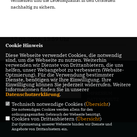
vermeiden und die Lebensqualität in den Ortsteilen
nachhaltig zu sichern.
17.02.2026, 13:59 Uhr
Cookie Hinweis
Diese Webseite verwendet Cookies, die notwendig
sind, um die Webseite zu nutzen. Weiterhin
verwenden wir Dienste von Drittanbietern, die uns
helfen, unser Webangebot zu verbessern (Website-
Optmierung). Für die Verwendung bestimmter
Dienste, benötigen wir Ihre Einwilligung. Ihre
Einwilligung können Sie jederzeit widerrufen. Weitere
Informationen finden Sie in unserer
IMPRESSUM
Datenschutzerklärung
.
DATENSCHUTZ
Technisch notwendige Cookies (
Übersicht
)
KONTAKT
Die notwendigen Cookies werden allein für den
ordnungsgemäßen Gebrauch der Webseite benötigt.
Cookies von Drittanbietern (
Übersicht
)
Zur Optimierung unserer Webseite binden wir Dienste und
@2026 CDU-Fraktion in der BVV
Angebote von Drittanbietern ein.
Reinickendorf